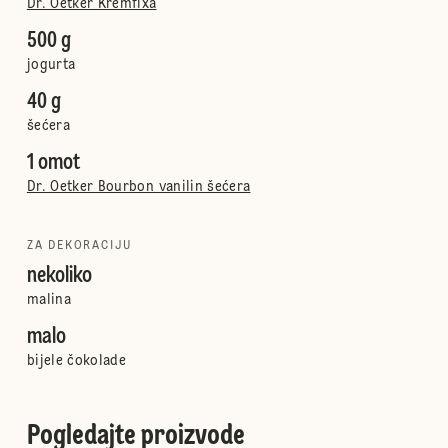
Dr. Oetker Kremfixa
500 g
jogurta
40 g
šećera
1 omot
Dr. Oetker Bourbon vanilin šećera
ZA DEKORACIJU
nekoliko
malina
malo
bijele čokolade
Pogledajte proizvode