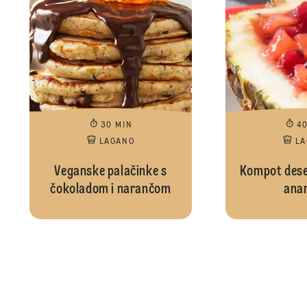
30 MIN
4
LAGANO
L
Veganske palačinke s
Kompot deser
čokoladom i narančom
ana