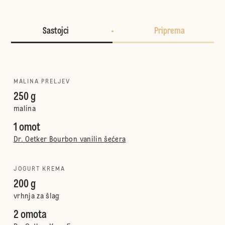
Sastojci
Priprema
MALINA PRELJEV
250 g
malina
1 omot
Dr. Oetker Bourbon vanilin šećera
JOGURT KREMA
200 g
vrhnja za šlag
2 omota