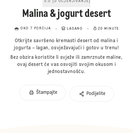
0.0
[
0
OCJENJIVANJE
]
Malina & jogurt desert
OKO 7 PORCIJA
LAGANO
20 MINUTE
Otkrijte savršeno kremasti desert od malina i
jogurta – lagan, osvježavajući i gotov u trenu!
Bez obzira koristite li svježe ili zamrznute maline,
ovaj desert će vas osvojiti svojim okusom i
jednostavnošću.
Štampajte
Podijelite