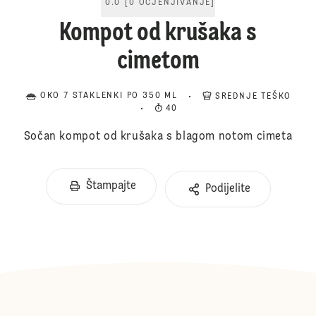
0.0
[
0
OCJENJIVANJE
]
Kompot od krušaka s
cimetom
OKO 7 STAKLENKI PO 350 ML
SREDNJE TEŠKO
40
Sočan kompot od krušaka s blagom notom cimeta
Štampajte
Podijelite