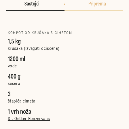
Sastojci
Priprema
KOMPOT OD KRUŠAKA S CIMETOM
1,5 kg
krušaka (izvagati očišćene)
1200 ml
vode
400 g
šećera
3
štapića cimeta
1 vrh noža
Dr. Oetker Konzervans