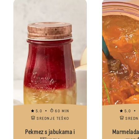
5.0
60 MIN
5.0
SREDNJE TEŠKO
SREDN
Pekmez s jabukama i
Marmelada 