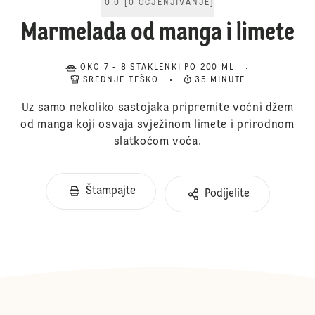
0.0
[
0
OCJENJIVANJE
]
Marmelada od manga i limete
OKO 7 - 8 STAKLENKI PO 200 ML
SREDNJE TEŠKO
35 MINUTE
Uz samo nekoliko sastojaka pripremite voćni džem
od manga koji osvaja svježinom limete i prirodnom
slatkoćom voća.
Štampajte
Podijelite