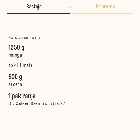
Sastojci
Priprema
ZA MARMELADU
1250 g
manga
sok 1 limete
500 g
šećera
1 pakiranje
Dr. Oetker Džemfix Extra 2:1