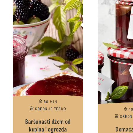
60 MIN
SREDNJE TEŠKO
4
SREDN
Baršunasti džem od
kupina i ogrozda
Domaća