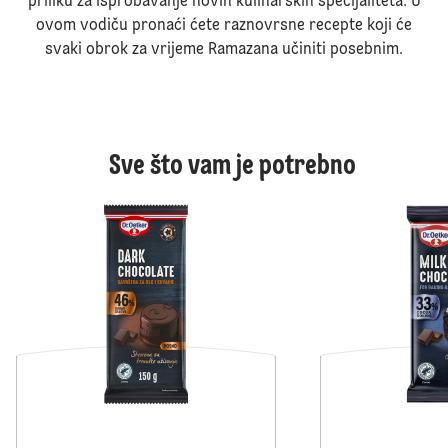
priliku za isprobavanje novih kulinarskih specijaliteta. U
ovom vodiču pronaći ćete raznovrsne recepte koji će
svaki obrok za vrijeme Ramazana učiniti posebnim.
Sve što vam je potrebno