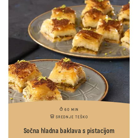
60 MIN
SREDNJE TEŠKO
Sočna hladna baklava s pistacijom