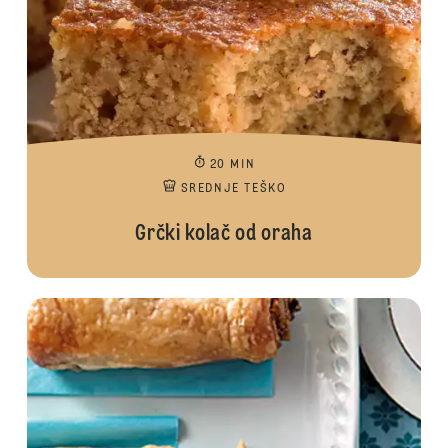
20 MIN
SREDNJE TEŠKO
Grčki kolač od oraha