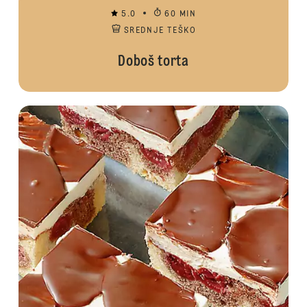
5.0
60 MIN
SREDNJE TEŠKO
Doboš torta